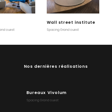
Wall street institute
and ouest
Spacing Grand ouest
Nos dernières réalisations
Bureaux Vivolum
Cabinet
Spacing Grand ouest
Spacing Gran