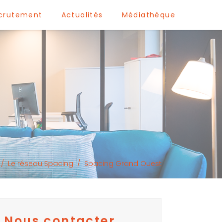
crutement
Actualités
Médiathèque
/
Le réseau Spacing
/
Spacing Grand Ouest
Nous contacter