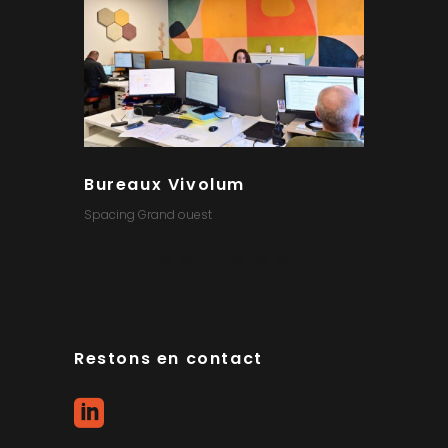
Bureaux Vivolum
Cabin
Spacing Grand ouest
Spacing G
Restons en contact