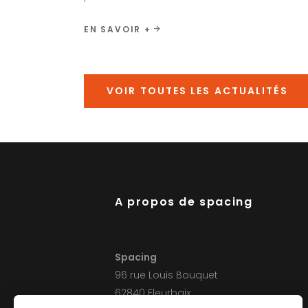
EN SAVOIR +
VOIR TOUTES LES ACTUALITÉS
A propos de spacing
Spacing
Lumiplan
Le Sillon
96 rue Louis Bouquet
62840 Fleurbaix
Spacing Grand ouest
Spacing Grand ou