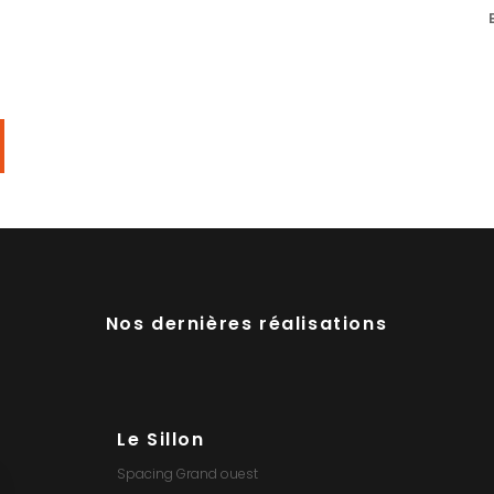
Nos dernières réalisations
Bureaux Vivolum
Cab
est
Spacing Grand ouest
Spacin