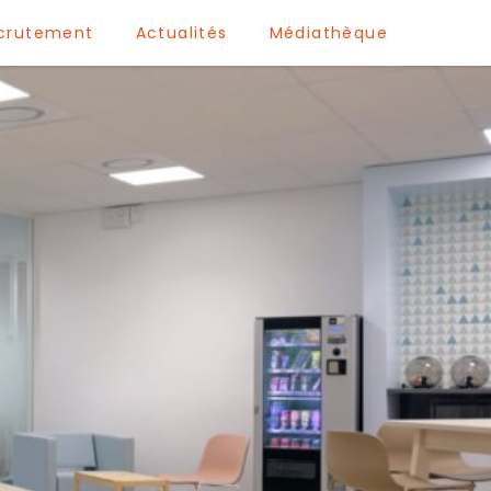
crutement
Actualités
Médiathèque