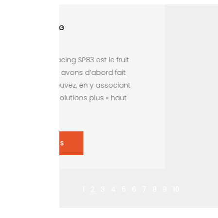
e fruit
d fait
ssociant
 « haut