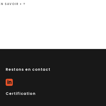
EN SAVOIR +
Restons en contact
Certification
inet CDK
Groupe Tisserin
g Grand ouest