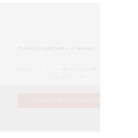
– SPACING
ire ? ou tout simplement mieux
che donne aussi toute liberté !
 RÉALISATIONS