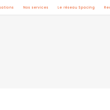
sations
Nos services
Le réseau Spacing
Re
6